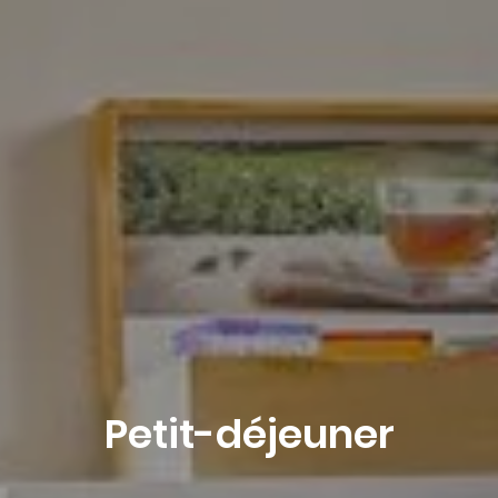
A partir de
-
Site Officiel
Meilleur tarif garanti
Hébergement 1
2 Adultes, 0 Enfant, 0 Bébé
Ajouter un hébergement
Réserver
Petit-déjeuner