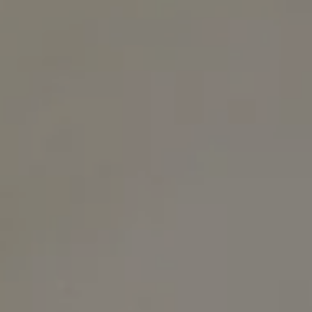
août
lun
mar
mer
jeu
ven
sam
dim
1
2
-
-
3
4
5
6
7
8
9
-
-
-
-
-
-
-
10
11
12
13
14
15
16
-
-
-
-
-
-
-
17
18
19
20
21
22
23
-
-
-
-
-
-
-
24
25
26
27
28
29
30
-
-
-
-
-
-
-
31
-
Meilleurs tarifs disponibles par jour, tous hébergements confondus
Une erreur est survenue lors de la récupération des données, la prévisualisation
des prix est incomplète.