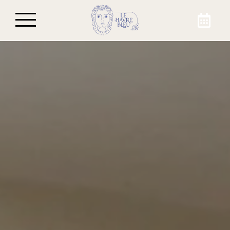
Réservez votre séjour
À Beaulieu-sur-Mer, effectuez la réservation
de l’une des chambres de l’Hôtel Le Havre Bleu.
Passez par notre site internet ou par
téléphone pour profiter du meilleur prix sur
votre séjour à Beaulieu-sur-Mer !