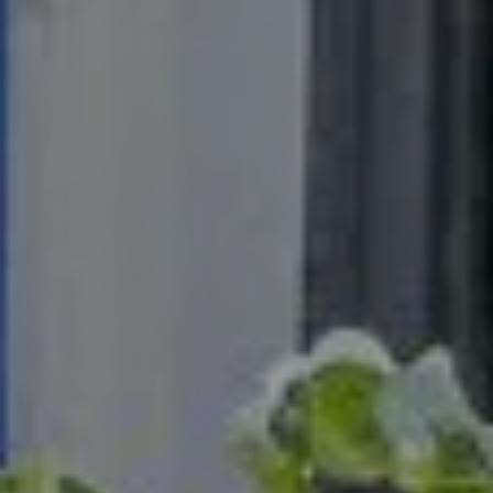
Agosto
Lun
Mar
Mer
Gio
Ven
Sab
Dom
1
2
-
-
3
4
5
6
7
8
9
-
-
-
-
-
-
-