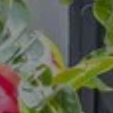
10
11
12
13
14
15
16
-
-
-
-
-
-
-
17
18
19
20
21
22
23
-
-
-
-
-
-
-
24
25
26
27
28
29
30
-
-
-
-
-
-
-
31
-
Migliori tariffe disponibili per giorno, tutte le sistemazioni incluse
Si è verificato un errore durante il recupero dei dati, l'anteprima dei prezzi è
incompleta.
A partire da
-
Sito Ufficiale
Prezzo Migliore Garantito
Alloggio 1
2 Adulti, 0 Bambino, 0 Bambino
Aggiungi un alloggio