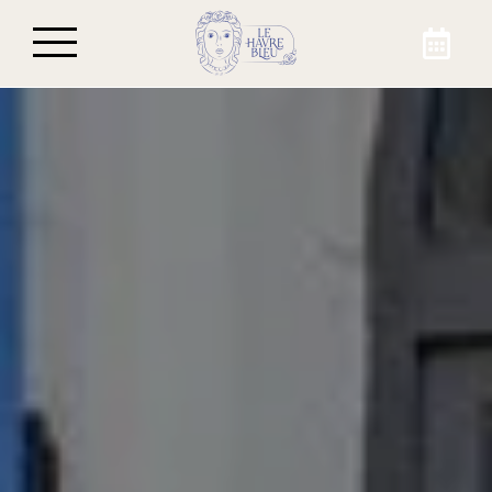
Prenota il tuo soggiorno
A Beaulieu-sur-Mer, prenotate una delle
camere dell'Hôtel Le Havre Bleu. Passa
attraverso il nostro sito web o per telefono
per approfittare del miglior prezzo per il tuo
soggiorno a Beaulieu-sur-Mer!